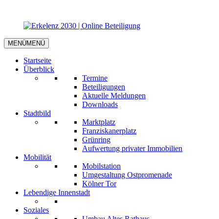
MENÜ
MENÜ
Startseite
Überblick
Termine
Beteiligungen
Aktuelle Meldungen
Downloads
Stadtbild
Marktplatz
Franziskanerplatz
Grünring
Aufwertung privater Immobilien
Mobilität
Mobilstation
Umgestaltung Ostpromenade
Kölner Tor
Lebendige Innenstadt
Soziales
Umbau Altes Rathaus