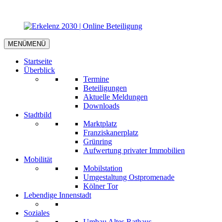
MENÜ
MENÜ
Startseite
Überblick
Termine
Beteiligungen
Aktuelle Meldungen
Downloads
Stadtbild
Marktplatz
Franziskanerplatz
Grünring
Aufwertung privater Immobilien
Mobilität
Mobilstation
Umgestaltung Ostpromenade
Kölner Tor
Lebendige Innenstadt
Soziales
Umbau Altes Rathaus