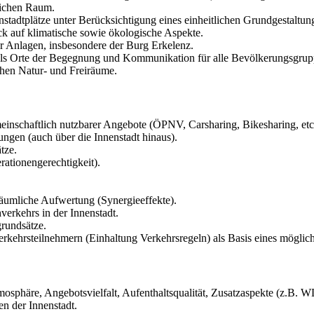
tlichen Raum.
nstadtplätze unter Berücksichtigung eines einheitlichen Grundgestaltu
k auf klimatische sowie ökologische Aspekte.
r Anlagen, insbesondere der Burg Erkelenz.
 als Orte der Begegnung und Kommunikation für alle Bevölkerungsgrup
chen Natur- und Freiräume.
meinschaftlich nutzbarer Angebote (ÖPNV, Carsharing, Bikesharing, etc
ngen (auch über die Innenstadt hinaus).
tze.
ationengerechtigkeit).
räumliche Aufwertung (Synergieeffekte).
erkehrs in der Innenstadt.
rundsätze.
ehrsteilnehmern (Einhaltung Verkehrsregeln) als Basis eines möglichs
tmosphäre, Angebotsvielfalt, Aufenthaltsqualität, Zusatzaspekte (z.B. W
n der Innenstadt.