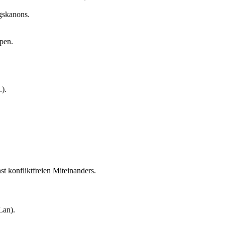
ngskanons.
pen.
.).
t konfliktfreien Miteinanders.
Lan).