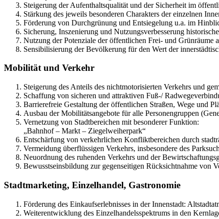
Steigerung der Aufenthaltsqualität und der Sicherheit im öffen
Stärkung des jeweils besonderen Charakters der einzelnen Inne
Förderung von Durchgrünung und Entsiegelung u.a. im Hinblic
Sicherung, Inszenierung und Nutzungsverbesserung historische
Nutzung der Potenziale der öffentlichen Frei- und Grünräume
Sensibilisierung der Bevölkerung für den Wert der innerstädtis
Mobilität und Verkehr
Steigerung des Anteils des nichtmotorisierten Verkehrs und ge
Schaffung von sicheren und attraktiven Fuß-/ Radwegeverbindu
Barrierefreie Gestaltung der öffentlichen Straßen, Wege und Plä
Ausbau der Mobilitätsangebote für alle Personengruppen (Gener
Vernetzung von Stadtbereichen mit besonderer Funktion:
„Bahnhof – Markt – Ziegelweiherpark“
Entschärfung von verkehrlichen Konfliktbereichen durch stadt
Vermeidung überflüssigen Verkehrs, insbesondere des Parksuchv
Neuordnung des ruhenden Verkehrs und der Bewirtschaftungsg
Bewusstseinsbildung zur gegenseitigen Rücksichtnahme von Verk
Stadtmarketing, Einzelhandel, Gastronomie
Förderung des Einkaufserlebnisses in der Innenstadt: Altstadta
Weiterentwicklung des Einzelhandelsspektrums in den Kernlage