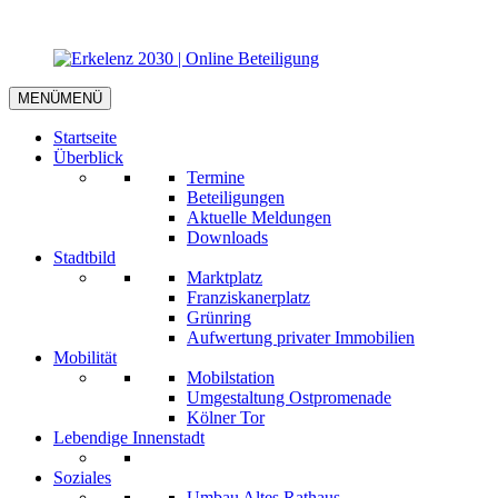
MENÜ
MENÜ
Startseite
Überblick
Termine
Beteiligungen
Aktuelle Meldungen
Downloads
Stadtbild
Marktplatz
Franziskanerplatz
Grünring
Aufwertung privater Immobilien
Mobilität
Mobilstation
Umgestaltung Ostpromenade
Kölner Tor
Lebendige Innenstadt
Soziales
Umbau Altes Rathaus