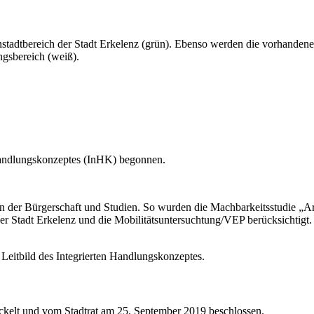
enstadtbereich der Stadt Erkelenz (grün). Ebenso werden die vorhand
ngsbereich (weiß).
 Handlungskonzeptes (InHK) begonnen.
 der Bürgerschaft und Studien. So wurden die Machbarkeitsstudie „Are
 Stadt Erkelenz und die Mobilitätsuntersuchtung/VEP berücksichtigt. 
 Leitbild des Integrierten Handlungskonzeptes.
elt und vom Stadtrat am 25. September 2019 beschlossen.