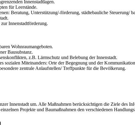
ngrenzenden Innenstadtlagen.
en für Leerstände.
en: Beratung, Unterstützung/-förderung, städtebauliche Steuerung/ ba
tadt.
 zur Innenstadtförderung.
ahlbaren Wohnraumangeboten.
ener Bausubstanz.
senskonflikten, z.B. Lärmschutz und Belebung der Innenstadt.
s sozialen Miteinanders: Orte der Begegnung und der Kommunikation
besondere zentrale Anlaufstellen/ Treffpunkte für die Bevölkerung.
zer Innenstadt um. Alle Maßnahmen berücksichtigen die Ziele des In
e einzelnen Projekte und Baumaßnahmen den verschiedenen Handlungs
n