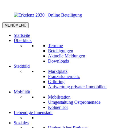
MENÜ
MENÜ
Startseite
Überblick
Termine
Beteiligungen
Aktuelle Meldungen
Downloads
Stadtbild
Marktplatz
Franziskanerplatz
Grünring
Aufwertung privater Immobilien
Mobilität
Mobilstation
Umgestaltung Ostpromenade
Kölner Tor
Lebendige Innenstadt
Soziales
Umbau Altes Rathaus