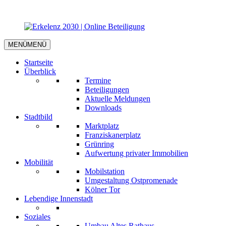
MENÜ
MENÜ
Startseite
Überblick
Termine
Beteiligungen
Aktuelle Meldungen
Downloads
Stadtbild
Marktplatz
Franziskanerplatz
Grünring
Aufwertung privater Immobilien
Mobilität
Mobilstation
Umgestaltung Ostpromenade
Kölner Tor
Lebendige Innenstadt
Soziales
Umbau Altes Rathaus