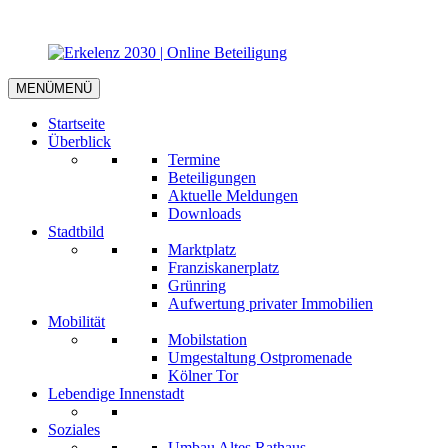
MENÜ
MENÜ
Startseite
Überblick
Termine
Beteiligungen
Aktuelle Meldungen
Downloads
Stadtbild
Marktplatz
Franziskanerplatz
Grünring
Aufwertung privater Immobilien
Mobilität
Mobilstation
Umgestaltung Ostpromenade
Kölner Tor
Lebendige Innenstadt
Soziales
Umbau Altes Rathaus