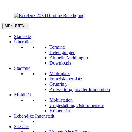
MENÜ
MENÜ
Startseite
Überblick
Termine
Beteiligungen
Aktuelle Meldungen
Downloads
Stadtbild
Marktplatz
Franziskanerplatz
Grünring
Aufwertung privater Immobilien
Mobilität
Mobilstation
Umgestaltung Ostpromenade
Kölner Tor
Lebendige Innenstadt
Soziales
Umbau Altes Rathaus