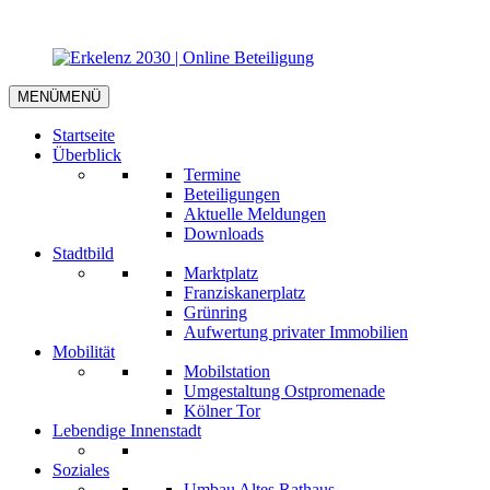
MENÜ
MENÜ
Startseite
Überblick
Termine
Beteiligungen
Aktuelle Meldungen
Downloads
Stadtbild
Marktplatz
Franziskanerplatz
Grünring
Aufwertung privater Immobilien
Mobilität
Mobilstation
Umgestaltung Ostpromenade
Kölner Tor
Lebendige Innenstadt
Soziales
Umbau Altes Rathaus