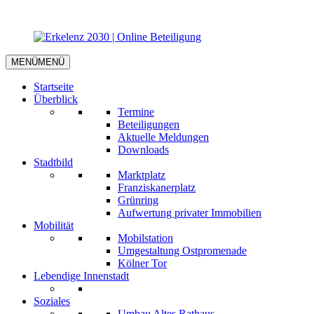
MENÜ
MENÜ
Startseite
Überblick
Termine
Beteiligungen
Aktuelle Meldungen
Downloads
Stadtbild
Marktplatz
Franziskanerplatz
Grünring
Aufwertung privater Immobilien
Mobilität
Mobilstation
Umgestaltung Ostpromenade
Kölner Tor
Lebendige Innenstadt
Soziales
Umbau Altes Rathaus