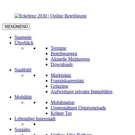
MENÜ
MENÜ
Startseite
Überblick
Termine
Beteiligungen
Aktuelle Meldungen
Downloads
Stadtbild
Marktplatz
Franziskanerplatz
Grünring
Aufwertung privater Immobilien
Mobilität
Mobilstation
Umgestaltung Ostpromenade
Kölner Tor
Lebendige Innenstadt
Soziales
Umbau Altes Rathaus