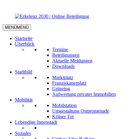
MENÜ
MENÜ
Startseite
Überblick
Termine
Beteiligungen
Aktuelle Meldungen
Downloads
Stadtbild
Marktplatz
Franziskanerplatz
Grünring
Aufwertung privater Immobilien
Mobilität
Mobilstation
Umgestaltung Ostpromenade
Kölner Tor
Lebendige Innenstadt
Soziales
Umbau Altes Rathaus