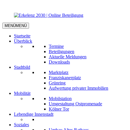
MENÜ
MENÜ
Startseite
Überblick
Termine
Beteiligungen
Aktuelle Meldungen
Downloads
Stadtbild
Marktplatz
Franziskanerplatz
Grünring
Aufwertung privater Immobilien
Mobilität
Mobilstation
Umgestaltung Ostpromenade
Kölner Tor
Lebendige Innenstadt
Soziales
Umbau Altes Rathaus