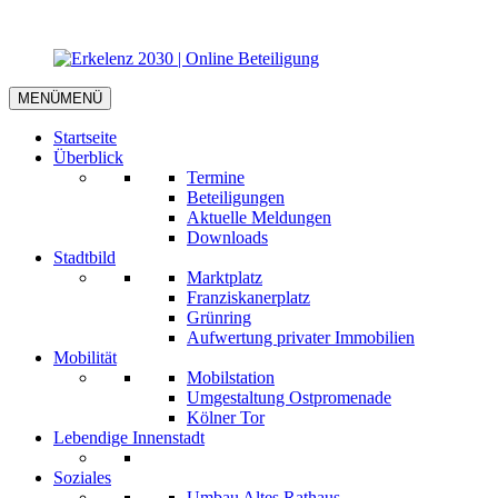
MENÜ
MENÜ
Startseite
Überblick
Termine
Beteiligungen
Aktuelle Meldungen
Downloads
Stadtbild
Marktplatz
Franziskanerplatz
Grünring
Aufwertung privater Immobilien
Mobilität
Mobilstation
Umgestaltung Ostpromenade
Kölner Tor
Lebendige Innenstadt
Soziales
Umbau Altes Rathaus