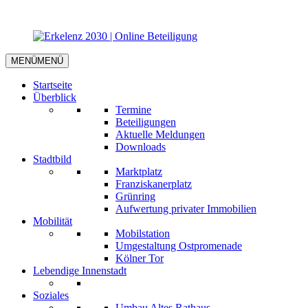
MENÜ
MENÜ
Startseite
Überblick
Termine
Beteiligungen
Aktuelle Meldungen
Downloads
Stadtbild
Marktplatz
Franziskanerplatz
Grünring
Aufwertung privater Immobilien
Mobilität
Mobilstation
Umgestaltung Ostpromenade
Kölner Tor
Lebendige Innenstadt
Soziales
Umbau Altes Rathaus