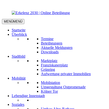
MENÜ
MENÜ
Startseite
Überblick
Termine
Beteiligungen
Aktuelle Meldungen
Downloads
Stadtbild
Marktplatz
Franziskanerplatz
Grünring
Aufwertung privater Immobilien
Mobilität
Mobilstation
Umgestaltung Ostpromenade
Kölner Tor
Lebendige Innenstadt
Soziales
Umbau Altes Rathaus