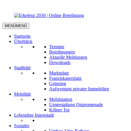
MENÜ
MENÜ
Startseite
Überblick
Termine
Beteiligungen
Aktuelle Meldungen
Downloads
Stadtbild
Marktplatz
Franziskanerplatz
Grünring
Aufwertung privater Immobilien
Mobilität
Mobilstation
Umgestaltung Ostpromenade
Kölner Tor
Lebendige Innenstadt
Soziales
Umbau Altes Rathaus