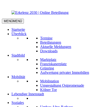
MENÜ
MENÜ
Startseite
Überblick
Termine
Beteiligungen
Aktuelle Meldungen
Downloads
Stadtbild
Marktplatz
Franziskanerplatz
Grünring
Aufwertung privater Immobilien
Mobilität
Mobilstation
Umgestaltung Ostpromenade
Kölner Tor
Lebendige Innenstadt
Soziales
Umbau Altes Rathaus