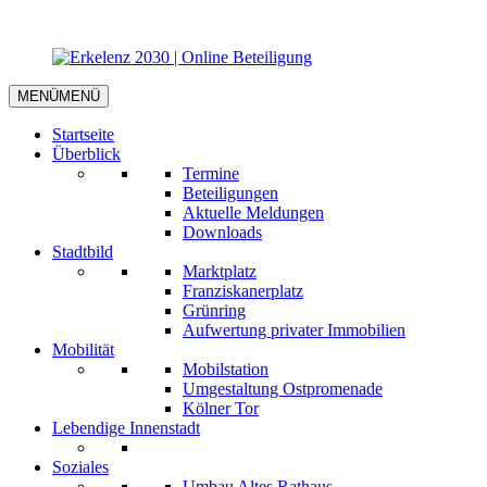
MENÜ
MENÜ
Startseite
Überblick
Termine
Beteiligungen
Aktuelle Meldungen
Downloads
Stadtbild
Marktplatz
Franziskanerplatz
Grünring
Aufwertung privater Immobilien
Mobilität
Mobilstation
Umgestaltung Ostpromenade
Kölner Tor
Lebendige Innenstadt
Soziales
Umbau Altes Rathaus