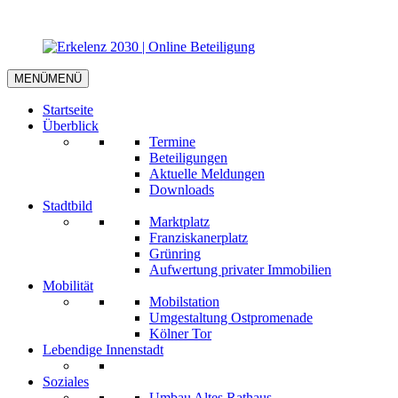
MENÜ
MENÜ
Startseite
Überblick
Termine
Beteiligungen
Aktuelle Meldungen
Downloads
Stadtbild
Marktplatz
Franziskanerplatz
Grünring
Aufwertung privater Immobilien
Mobilität
Mobilstation
Umgestaltung Ostpromenade
Kölner Tor
Lebendige Innenstadt
Soziales
Umbau Altes Rathaus