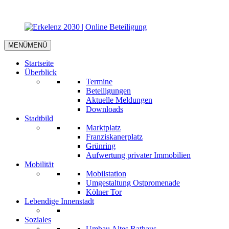
MENÜ
MENÜ
Startseite
Überblick
Termine
Beteiligungen
Aktuelle Meldungen
Downloads
Stadtbild
Marktplatz
Franziskanerplatz
Grünring
Aufwertung privater Immobilien
Mobilität
Mobilstation
Umgestaltung Ostpromenade
Kölner Tor
Lebendige Innenstadt
Soziales
Umbau Altes Rathaus