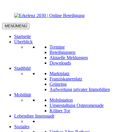
MENÜ
MENÜ
Startseite
Überblick
Termine
Beteiligungen
Aktuelle Meldungen
Downloads
Stadtbild
Marktplatz
Franziskanerplatz
Grünring
Aufwertung privater Immobilien
Mobilität
Mobilstation
Umgestaltung Ostpromenade
Kölner Tor
Lebendige Innenstadt
Soziales
Umbau Altes Rathaus