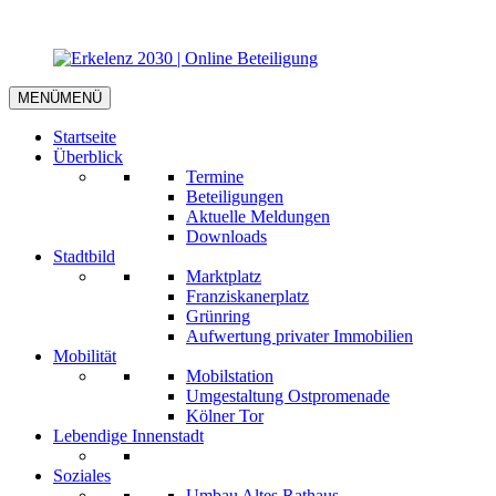
MENÜ
MENÜ
Startseite
Überblick
Termine
Beteiligungen
Aktuelle Meldungen
Downloads
Stadtbild
Marktplatz
Franziskanerplatz
Grünring
Aufwertung privater Immobilien
Mobilität
Mobilstation
Umgestaltung Ostpromenade
Kölner Tor
Lebendige Innenstadt
Soziales
Umbau Altes Rathaus