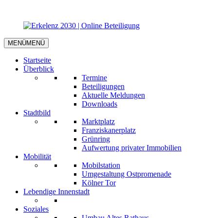
MENÜ
MENÜ
Startseite
Überblick
Termine
Beteiligungen
Aktuelle Meldungen
Downloads
Stadtbild
Marktplatz
Franziskanerplatz
Grünring
Aufwertung privater Immobilien
Mobilität
Mobilstation
Umgestaltung Ostpromenade
Kölner Tor
Lebendige Innenstadt
Soziales
Umbau Altes Rathaus