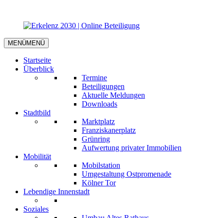
MENÜ
MENÜ
Startseite
Überblick
Termine
Beteiligungen
Aktuelle Meldungen
Downloads
Stadtbild
Marktplatz
Franziskanerplatz
Grünring
Aufwertung privater Immobilien
Mobilität
Mobilstation
Umgestaltung Ostpromenade
Kölner Tor
Lebendige Innenstadt
Soziales
Umbau Altes Rathaus