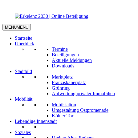
MENÜ
MENÜ
Startseite
Überblick
Termine
Beteiligungen
Aktuelle Meldungen
Downloads
Stadtbild
Marktplatz
Franziskanerplatz
Grünring
Aufwertung privater Immobilien
Mobilität
Mobilstation
Umgestaltung Ostpromenade
Kölner Tor
Lebendige Innenstadt
Soziales
Umbau Altes Rathaus