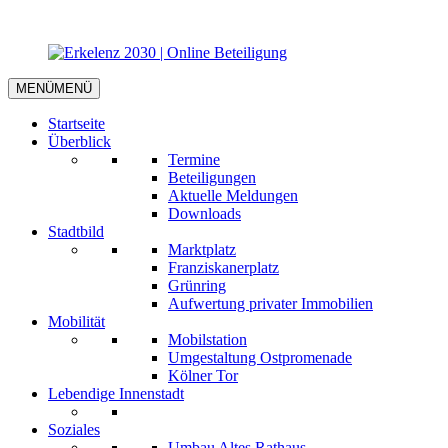
MENÜ
MENÜ
Startseite
Überblick
Termine
Beteiligungen
Aktuelle Meldungen
Downloads
Stadtbild
Marktplatz
Franziskanerplatz
Grünring
Aufwertung privater Immobilien
Mobilität
Mobilstation
Umgestaltung Ostpromenade
Kölner Tor
Lebendige Innenstadt
Soziales
Umbau Altes Rathaus