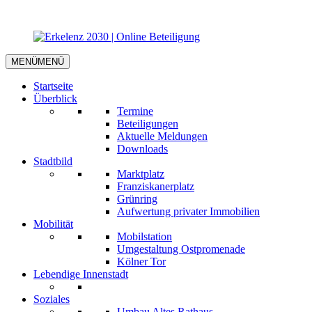
MENÜ
MENÜ
Startseite
Überblick
Termine
Beteiligungen
Aktuelle Meldungen
Downloads
Stadtbild
Marktplatz
Franziskanerplatz
Grünring
Aufwertung privater Immobilien
Mobilität
Mobilstation
Umgestaltung Ostpromenade
Kölner Tor
Lebendige Innenstadt
Soziales
Umbau Altes Rathaus