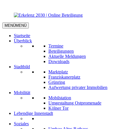
MENÜ
MENÜ
Startseite
Überblick
Termine
Beteiligungen
Aktuelle Meldungen
Downloads
Stadtbild
Marktplatz
Franziskanerplatz
Grünring
Aufwertung privater Immobilien
Mobilität
Mobilstation
Umgestaltung Ostpromenade
Kölner Tor
Lebendige Innenstadt
Soziales
Umbau Altes Rathaus