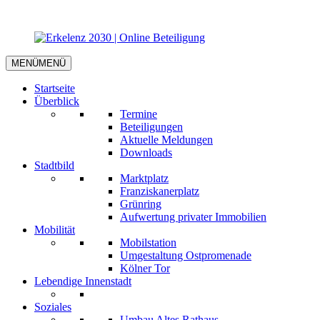
MENÜ
MENÜ
Startseite
Überblick
Termine
Beteiligungen
Aktuelle Meldungen
Downloads
Stadtbild
Marktplatz
Franziskanerplatz
Grünring
Aufwertung privater Immobilien
Mobilität
Mobilstation
Umgestaltung Ostpromenade
Kölner Tor
Lebendige Innenstadt
Soziales
Umbau Altes Rathaus