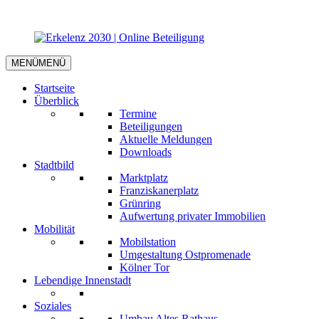
MENÜ
MENÜ
Startseite
Überblick
Termine
Beteiligungen
Aktuelle Meldungen
Downloads
Stadtbild
Marktplatz
Franziskanerplatz
Grünring
Aufwertung privater Immobilien
Mobilität
Mobilstation
Umgestaltung Ostpromenade
Kölner Tor
Lebendige Innenstadt
Soziales
Umbau Altes Rathaus