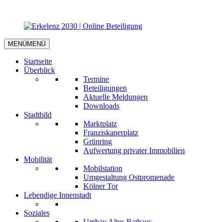
MENÜ
MENÜ
Startseite
Überblick
Termine
Beteiligungen
Aktuelle Meldungen
Downloads
Stadtbild
Marktplatz
Franziskanerplatz
Grünring
Aufwertung privater Immobilien
Mobilität
Mobilstation
Umgestaltung Ostpromenade
Kölner Tor
Lebendige Innenstadt
Soziales
Umbau Altes Rathaus