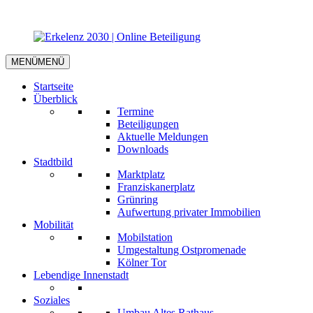
MENÜ
MENÜ
Startseite
Überblick
Termine
Beteiligungen
Aktuelle Meldungen
Downloads
Stadtbild
Marktplatz
Franziskanerplatz
Grünring
Aufwertung privater Immobilien
Mobilität
Mobilstation
Umgestaltung Ostpromenade
Kölner Tor
Lebendige Innenstadt
Soziales
Umbau Altes Rathaus