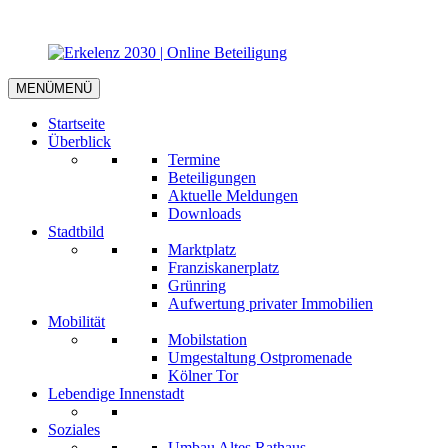
MENÜ
MENÜ
Startseite
Überblick
Termine
Beteiligungen
Aktuelle Meldungen
Downloads
Stadtbild
Marktplatz
Franziskanerplatz
Grünring
Aufwertung privater Immobilien
Mobilität
Mobilstation
Umgestaltung Ostpromenade
Kölner Tor
Lebendige Innenstadt
Soziales
Umbau Altes Rathaus