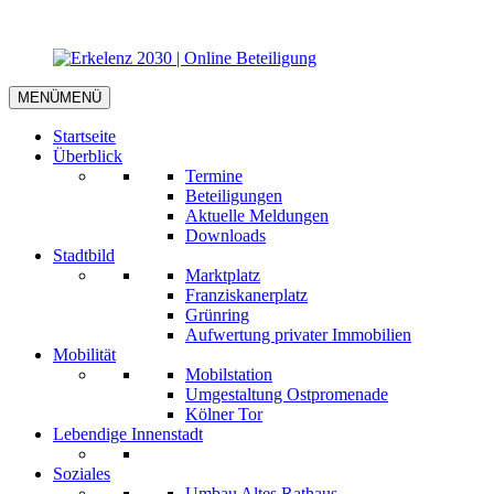
MENÜ
MENÜ
Startseite
Überblick
Termine
Beteiligungen
Aktuelle Meldungen
Downloads
Stadtbild
Marktplatz
Franziskanerplatz
Grünring
Aufwertung privater Immobilien
Mobilität
Mobilstation
Umgestaltung Ostpromenade
Kölner Tor
Lebendige Innenstadt
Soziales
Umbau Altes Rathaus