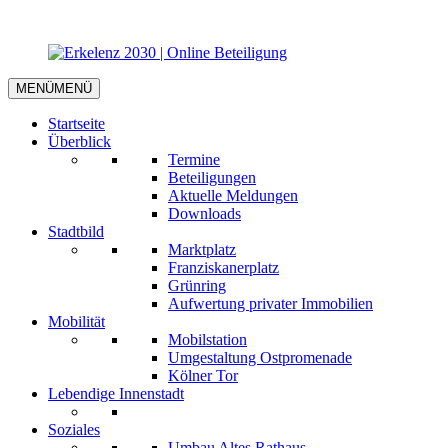
MENÜ
MENÜ
Startseite
Überblick
Termine
Beteiligungen
Aktuelle Meldungen
Downloads
Stadtbild
Marktplatz
Franziskanerplatz
Grünring
Aufwertung privater Immobilien
Mobilität
Mobilstation
Umgestaltung Ostpromenade
Kölner Tor
Lebendige Innenstadt
Soziales
Umbau Altes Rathaus