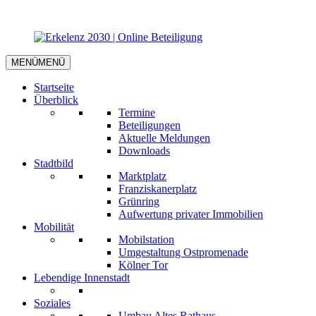
MENÜ
MENÜ
Startseite
Überblick
Termine
Beteiligungen
Aktuelle Meldungen
Downloads
Stadtbild
Marktplatz
Franziskanerplatz
Grünring
Aufwertung privater Immobilien
Mobilität
Mobilstation
Umgestaltung Ostpromenade
Kölner Tor
Lebendige Innenstadt
Soziales
Umbau Altes Rathaus