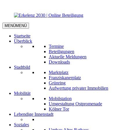
MENÜ
MENÜ
Startseite
Überblick
Termine
Beteiligungen
Aktuelle Meldungen
Downloads
Stadtbild
Marktplatz
Franziskanerplatz
Grünring
Aufwertung privater Immobilien
Mobilität
Mobilstation
Umgestaltung Ostpromenade
Kölner Tor
Lebendige Innenstadt
Soziales
Umbau Altes Rathaus