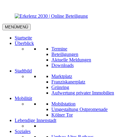
MENÜ
MENÜ
Startseite
Überblick
Termine
Beteiligungen
Aktuelle Meldungen
Downloads
Stadtbild
Marktplatz
Franziskanerplatz
Grünring
Aufwertung privater Immobilien
Mobilität
Mobilstation
Umgestaltung Ostpromenade
Kölner Tor
Lebendige Innenstadt
Soziales
Umbau Altes Rathaus