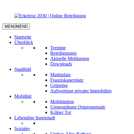
MENÜ
MENÜ
Startseite
Überblick
Termine
Beteiligungen
Aktuelle Meldungen
Downloads
Stadtbild
Marktplatz
Franziskanerplatz
Grünring
Aufwertung privater Immobilien
Mobilität
Mobilstation
Umgestaltung Ostpromenade
Kölner Tor
Lebendige Innenstadt
Soziales
Umbau Altes Rathaus