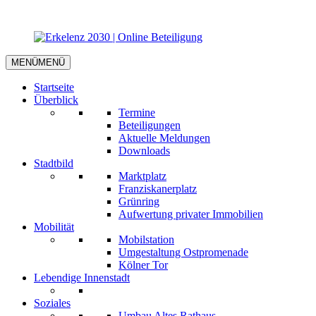
MENÜ
MENÜ
Startseite
Überblick
Termine
Beteiligungen
Aktuelle Meldungen
Downloads
Stadtbild
Marktplatz
Franziskanerplatz
Grünring
Aufwertung privater Immobilien
Mobilität
Mobilstation
Umgestaltung Ostpromenade
Kölner Tor
Lebendige Innenstadt
Soziales
Umbau Altes Rathaus