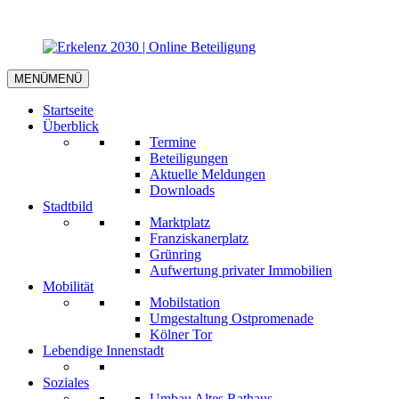
MENÜ
MENÜ
Startseite
Überblick
Termine
Beteiligungen
Aktuelle Meldungen
Downloads
Stadtbild
Marktplatz
Franziskanerplatz
Grünring
Aufwertung privater Immobilien
Mobilität
Mobilstation
Umgestaltung Ostpromenade
Kölner Tor
Lebendige Innenstadt
Soziales
Umbau Altes Rathaus