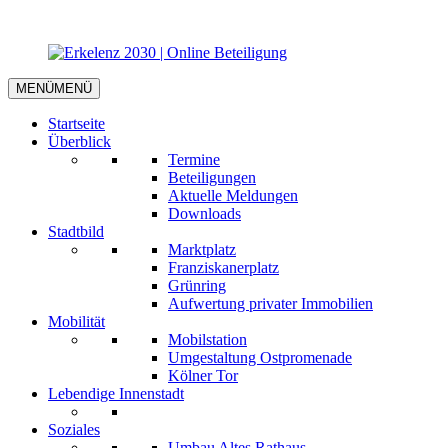
MENÜ
MENÜ
Startseite
Überblick
Termine
Beteiligungen
Aktuelle Meldungen
Downloads
Stadtbild
Marktplatz
Franziskanerplatz
Grünring
Aufwertung privater Immobilien
Mobilität
Mobilstation
Umgestaltung Ostpromenade
Kölner Tor
Lebendige Innenstadt
Soziales
Umbau Altes Rathaus