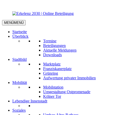
MENÜ
MENÜ
Startseite
Überblick
Termine
Beteiligungen
Aktuelle Meldungen
Downloads
Stadtbild
Marktplatz
Franziskanerplatz
Grünring
Aufwertung privater Immobilien
Mobilität
Mobilstation
Umgestaltung Ostpromenade
Kölner Tor
Lebendige Innenstadt
Soziales
Umbau Altes Rathaus