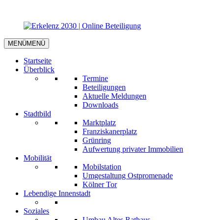
MENÜ
MENÜ
Startseite
Überblick
Termine
Beteiligungen
Aktuelle Meldungen
Downloads
Stadtbild
Marktplatz
Franziskanerplatz
Grünring
Aufwertung privater Immobilien
Mobilität
Mobilstation
Umgestaltung Ostpromenade
Kölner Tor
Lebendige Innenstadt
Soziales
Umbau Altes Rathaus