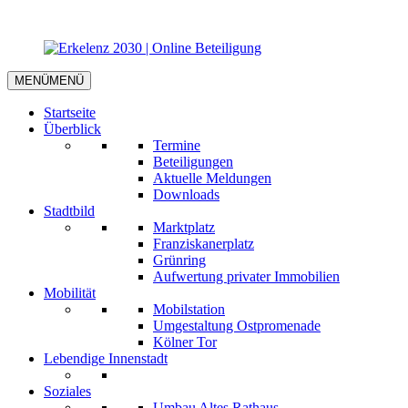
MENÜ
MENÜ
Startseite
Überblick
Termine
Beteiligungen
Aktuelle Meldungen
Downloads
Stadtbild
Marktplatz
Franziskanerplatz
Grünring
Aufwertung privater Immobilien
Mobilität
Mobilstation
Umgestaltung Ostpromenade
Kölner Tor
Lebendige Innenstadt
Soziales
Umbau Altes Rathaus