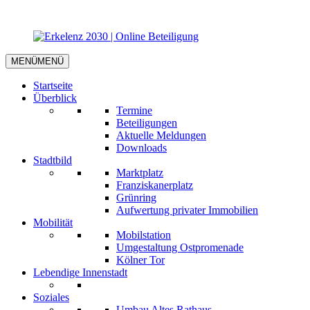
MENÜ
MENÜ
Startseite
Überblick
Termine
Beteiligungen
Aktuelle Meldungen
Downloads
Stadtbild
Marktplatz
Franziskanerplatz
Grünring
Aufwertung privater Immobilien
Mobilität
Mobilstation
Umgestaltung Ostpromenade
Kölner Tor
Lebendige Innenstadt
Soziales
Umbau Altes Rathaus