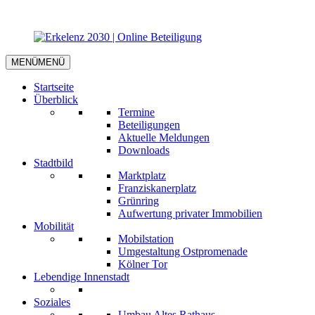
MENÜ
MENÜ
Startseite
Überblick
Termine
Beteiligungen
Aktuelle Meldungen
Downloads
Stadtbild
Marktplatz
Franziskanerplatz
Grünring
Aufwertung privater Immobilien
Mobilität
Mobilstation
Umgestaltung Ostpromenade
Kölner Tor
Lebendige Innenstadt
Soziales
Umbau Altes Rathaus