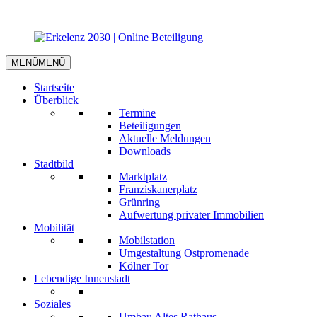
MENÜ
MENÜ
Startseite
Überblick
Termine
Beteiligungen
Aktuelle Meldungen
Downloads
Stadtbild
Marktplatz
Franziskanerplatz
Grünring
Aufwertung privater Immobilien
Mobilität
Mobilstation
Umgestaltung Ostpromenade
Kölner Tor
Lebendige Innenstadt
Soziales
Umbau Altes Rathaus