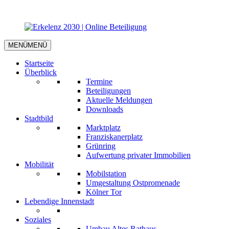
MENÜ
MENÜ
Startseite
Überblick
Termine
Beteiligungen
Aktuelle Meldungen
Downloads
Stadtbild
Marktplatz
Franziskanerplatz
Grünring
Aufwertung privater Immobilien
Mobilität
Mobilstation
Umgestaltung Ostpromenade
Kölner Tor
Lebendige Innenstadt
Soziales
Umbau Altes Rathaus