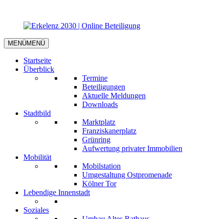
MENÜ
MENÜ
Startseite
Überblick
Termine
Beteiligungen
Aktuelle Meldungen
Downloads
Stadtbild
Marktplatz
Franziskanerplatz
Grünring
Aufwertung privater Immobilien
Mobilität
Mobilstation
Umgestaltung Ostpromenade
Kölner Tor
Lebendige Innenstadt
Soziales
Umbau Altes Rathaus